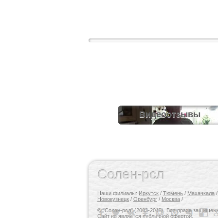
Видеоотзывы
Солен-рсл
Наши филиалы:
Иркутск
/
Тюмень
/
Махачкала
Новокузнецк
/
Оренбург
/
Москва
/
© "Солен-рсл" (2003-2015). Все права защищен
Сайт не является публичной офертой.