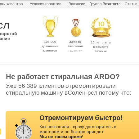
вы клиентов
Условия гарантии
Вакансии
Группа Вконтакте
Статьи
сл
дорогой
ание
108 000
Железо-
10 лет опыта
довольных
бетонная
в ремонте
клиентов
гарантия
техники
Не работает стиральная ARDO?
Уже 56 389 клиентов отремонтировали
стиральную машину вСолен-рсл потому что:
Отремонтируем быстро!
Как позвонили - сразу договоритесь с
мастером и он быстро приедет!
Мы не тянем время
!