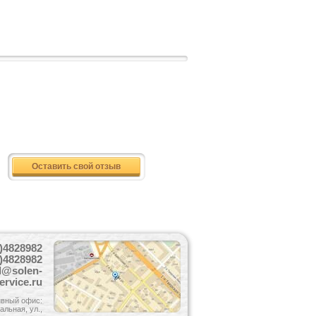
Оставить свой отзыв
)4828982
)4828982
l@solen-
ervice.ru
вный офис:
льная, ул.,