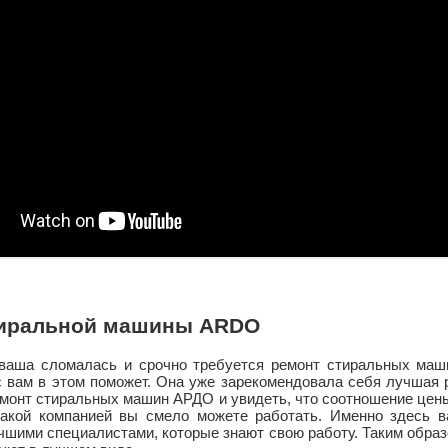
тиральной машины ARDO
 ваша сломалась и срочно требуется
ремонт стиральных ма
ис вам в этом поможет. Она уже зарекомендовала себя лучшая 
емонт стиральных машин АРДО и увидеть, что соотношение цены
 такой компанией вы смело можете работать. Именно здесь 
ими специалистами, которые знают свою работу. Таким образ