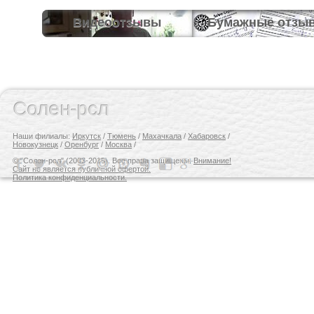
Видеоотзывы
Бумажные отзы
Солен-рсл
Наши филиалы:
Иркутск
/
Тюмень
/
Махачкала
/
Хабаровск
/
Новокузнецк
/
Оренбург
/
Москва
/
© "Солен-рсл" (2003-2015). Все права защищены.
Внимание!
Сайт не является публичной офертой.
Политика конфиденциальности.